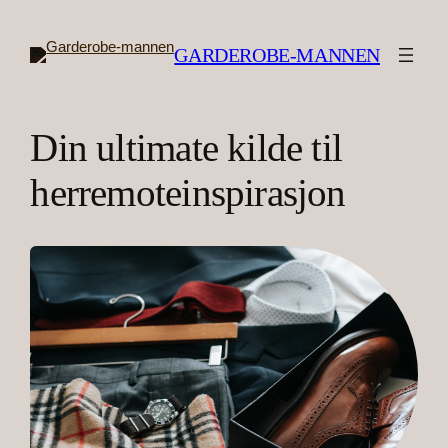
Hopp
til
GARDEROBE-MANNEN
innhold
Din ultimate kilde til
herremoteinspirasjon