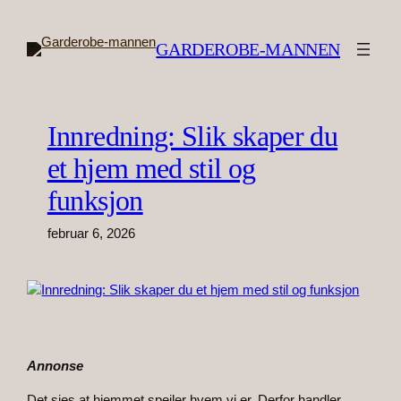
Hopp
til
GARDEROBE-MANNEN
innhold
Innredning: Slik skaper du
et hjem med stil og
funksjon
februar 6, 2026
Annonse
Det sies at hjemmet speiler hvem vi er. Derfor handler